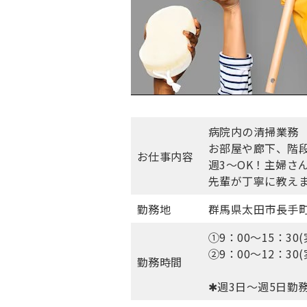
病院内の清掃業務
お部屋や廊下、階
お仕事内容
週3～OK！主婦
先輩が丁寧に教え
勤務地
群馬県太田市長手
①9：00～15：30(
②9：00～12：30(
勤務時間
✱週3日～週5日勤務