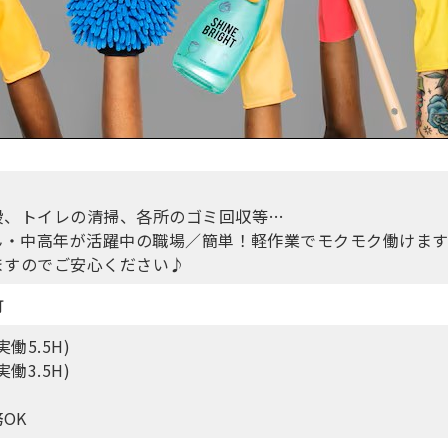
段、トイレの清掃、各所のゴミ回収等…
さん・中高年が活躍中の職場／簡単！軽作業でモクモク働けま
ますのでご安心ください♪
町
実働5.5H)
実働3.5H)
OK